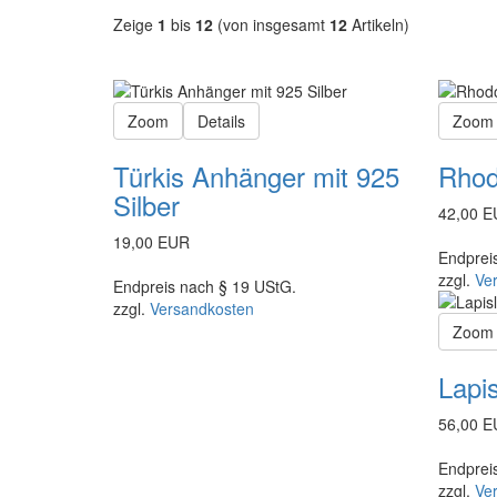
Zeige
1
bis
12
(von insgesamt
12
Artikeln)
Zoom
Details
Zoom
Türkis Anhänger mit 925
Rhod
Silber
42,00 
19,00 EUR
Endprei
zzgl.
Ve
Endpreis nach § 19 UStG.
zzgl.
Versandkosten
Zoom
Lapi
56,00 
Endprei
zzgl.
Ve