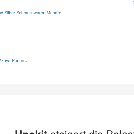
 Akoya-Perlen
Unakit
steigert die Belast