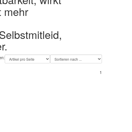
t mehr
Selbstmitleid,
r.
en:
1