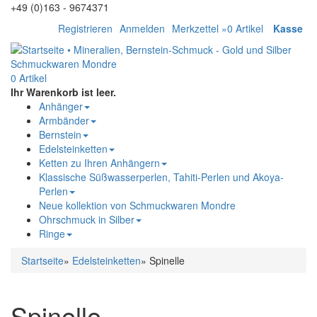
+49 (0)163 - 9674371
Registrieren
Anmelden
Merkzettel »
0
Artikel
Kasse
0 Artikel
Ihr Warenkorb ist leer.
Anhänger
Armbänder
Bernstein
Edelsteinketten
Ketten zu Ihren Anhängern
Klassische Süßwasserperlen, Tahiti-Perlen und Akoya-
Perlen
Neue kollektion von Schmuckwaren Mondre
Ohrschmuck in Silber
Ringe
Startseite
»
Edelsteinketten
»
Spinelle
Spinelle